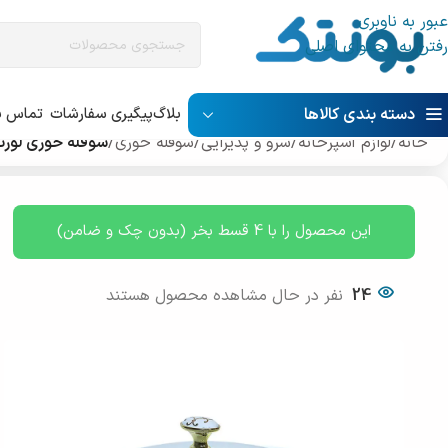
عبور به ناوبری
رفتن به محتوای اصلی
دسته بندی کالاها
بلاگ
پیگیری سفارشات
تماس با
خانه
/
لوازم آشپرخانه
/
سرو و پذیرایی
/
سوفله خوری
/
سوفله خوری لورنزو ک
این محصول را با 4 قسط بخر (بدون چک و ضامن)
24
نفر در حال مشاهده محصول هستند