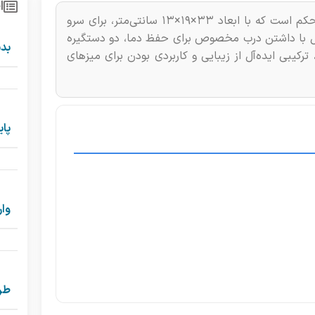
ا
سوفله‌خوری لورنزو مدل 0044، یک ظرف چینی باکیفیت و مستحکم است که با ابعاد ۳۳×۱۹×۱۳ سانتی‌متر، برای سرو
ل با داشتن درب مخصوص برای حفظ دما، دو دستگیره
بدن
بی ایده‌آل از زیبایی و کاربردی بودن برای میزهای
پای
وار
طر