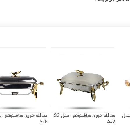
 لیتری مدل
سوفله خوری سافینوکس مدل SG
سوفله خوری سافینوکس م
506
507