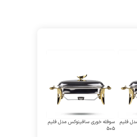
دل فلیم
سوفله خوری سافینوکس مدل فلیم
سوفله سالاد خوری فلی
SRB002
505