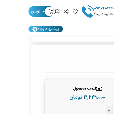
093728666
0
تومان
مشاوره دارید؟
پیشنهاد ویژه
قیمت محصول
3,229,000
تومان
+