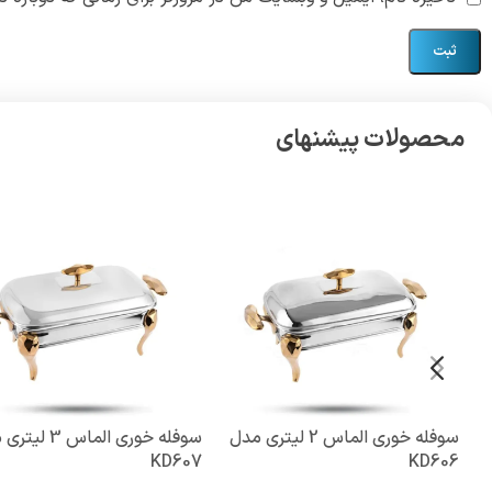
محصولات پیشنهای
سوفله خوری الماس 2 لیتری مدل
سوفله خوری الماس 3
KD607
KD606