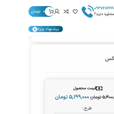
093728666
0
تومان
مشاوره دارید؟
پیشنهاد ویژه
نکس
قیمت محصول
5,199,000
تومان
5,400,
تومان
طرح