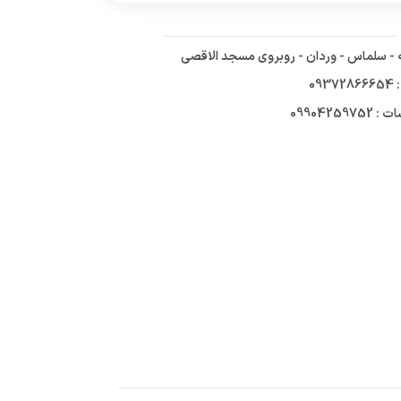
ه - سلماس - وردان - روبروی مسجد الاقصی
09
09904259