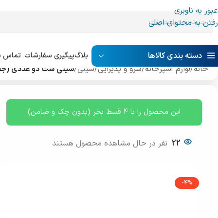
عبور به ناوبری
رفتن به محتوای اصلی
دسته بندی کالاها
بلاگ
پیگیری سفارشات
تماس با
خانه
/
لوازم آشپرخانه
/
سرو و پذیرایی
/
سینی
/
سینی ست دو عددی (جفت
این محصول را با 4 قسط بخر (بدون چک و ضامن)
22
نفر در حال مشاهده محصول هستند
-4%