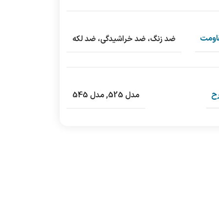
اومت
ضد زنگ، ضد خراشیدگی، ضد لکه
ح
مدل 525
,
مدل 545