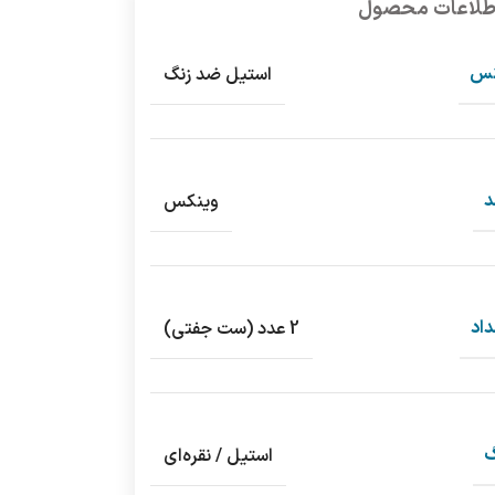
طلاعات محصول
س
استیل ضد زنگ
د
وینکس
اد
2 عدد (ست جفتی)
گ
استیل / نقره‌ای