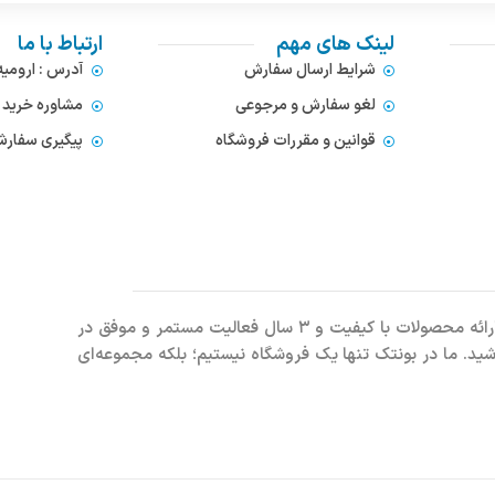
لینک های مهم
ارتباط با ما
شرایط ارسال سفارش
آدرس : ارومی
لغو سفارش و مرجوعی
مشاوره خرید : 372866654
قوانین و مقررات فروشگاه
پیگیری سفارشات : 752
فروشگاه اینترنتی بونتک، با افتخار بیش از ۶ سال سابقه درخشان در ارائه محصولات با کیفیت و ۳ سال فعالیت مستمر و موفق در
باشید. ما در بونتک تنها یک فروشگاه نیستیم؛ بلکه مجموعه‌ای