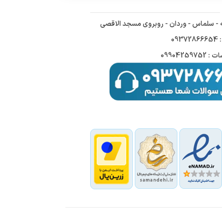
ه - سلماس - وردان - روبروی مسجد الاقصی
09
09904259