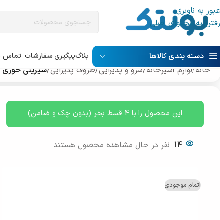
عبور به ناوبری
رفتن به محتوای اصلی
دسته بندی کالاها
بلاگ
پیگیری سفارشات
تماس با
خانه
/
لوازم آشپرخانه
/
سرو و پذیرایی
/
ظروف پذیرایی
/
شیرینی خوری پ
این محصول را با 4 قسط بخر (بدون چک و ضامن)
14
نفر در حال مشاهده محصول هستند
اتمام موجودی