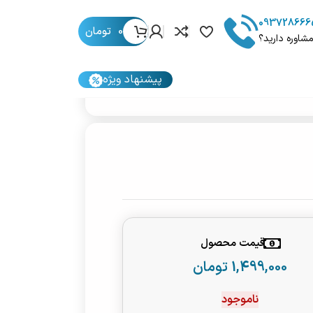
093728666
0
تومان
مشاوره دارید؟
پیشنهاد ویژه
قیمت محصول
1,499,000
تومان
ناموجود