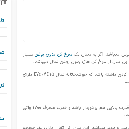
ا
وز
شنا
سرخ کن بدون روغن
بسیار
 این مدل از سرخ کن های بدون روغن تفال میباشد.
یک سرخ کن خوب و ایده آل باید ظرفیت مناسب و کافی برای سرخ کردن داشته باشد که خوشبختانه تفال EY506D15 دارای
گار
جدای از ظرفیت همانطور که گفته شد یک سرخ کن خوب باید از قدرت بالایی هم برخوردار باشد و قدرت مصرف 1700 واتی
ت.
مد
اساسی و مهم میباشد. این سرخ کن تفال دارای یک صفحه