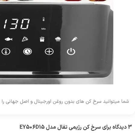
شما میتوانید سرخ کن های بدون روغن اورجینال و اصل جهانی را ب
3 دیدگاه برای
سرخ کن رژیمی تفال مدل EY506D15