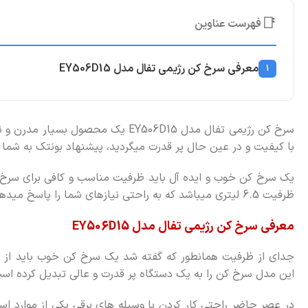
📑
فهرست عناوین
معرفی سرخ کن رژیمی تفال مدل EY506D15
1
سرخ کن رژیمی تفال مدل EY506D15 یک محصول بسیار مدرن و نوین میباشد. اگر به دنبال یک
با کیفیت و در عین حال پر قدرت میگردید، پیشنهاد بونتک به شما
ظرفیت 6.5 لیتری میباشد که به راحتی نیازهای شما را پاسخ میدهد.
معرفی سرخ کن رژیمی تفال مدل EY506D15
این مدل سرخ کن را به یک دستگاه پر قدرت و عالی تبدیل کرده اس
در عصر حاضر راحتی کار کردن با وسیله های برقی یکی از موارد 