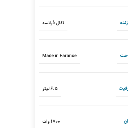
نده
تفال فرانسه
خت
Made in Farance
فیت
6.5 لیتر
ن
1700 وات