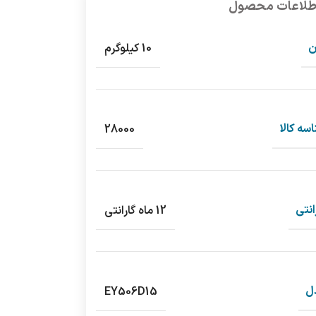
طلاعات محصول
ن
10 کیلوگرم
سه کالا
28000
انتی
12 ماه گارانتی
ل
EY506D15