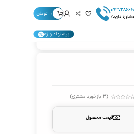
093728666
0
تومان
مشاوره دارید؟
پیشنهاد ویژه
(
3
بازخورد مشتری)
قیمت محصول