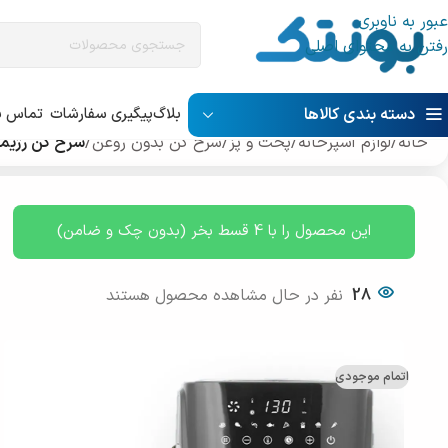
عبور به ناوبری
رفتن به محتوای اصلی
دسته بندی کالاها
بلاگ
پیگیری سفارشات
تماس با
خانه
/
لوازم آشپرخانه
/
پخت و پز
/
سرخ کن بدون روغن
/
سرخ کن رژیمی تفا
این محصول را با 4 قسط بخر (بدون چک و ضامن)
28
نفر در حال مشاهده محصول هستند
اتمام موجودی