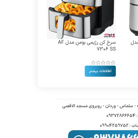
مدل
سرخ کن رژیمی بومن مدل AF
7305 SB
7306 SS
اطلاعات بیشتر
اطلاعات بیشتر
ه - سلماس - وردان - روبروی مسجد الاقصی
09
09904259