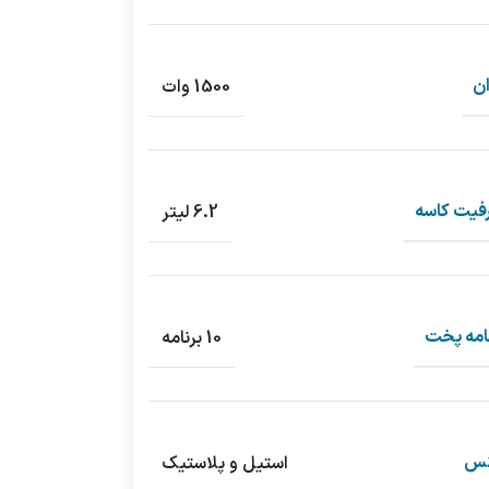
ن
1500 وات
فیت کاسه
6.2 لیتر
امه پخت
10 برنامه
س
استیل و پلاستیک