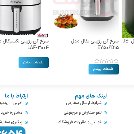
سرخ کن بدون روغن یونی مدل UE-
سرخ کن رژیمی تفال مدل
سرخ کن رژیمی لکسیکال 
LAF-3004
EY506D15
اطلاعات بیشتر
اطلاعات بیشتر
لینک های مهم
ارتباط با ما
شرایط ارسال سفارش
آدرس : ارومی
لغو سفارش و مرجوعی
مشاوره خرید : 372866654
قوانین و مقررات فروشگاه
پیگیری سفارشات : 752