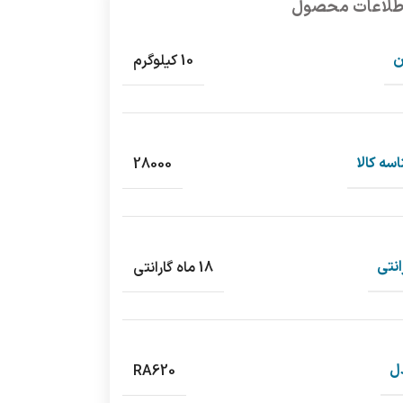
طلاعات محصول
ن
10 کیلوگرم
سه کالا
28000
انتی
18 ماه گارانتی
ل
RA620