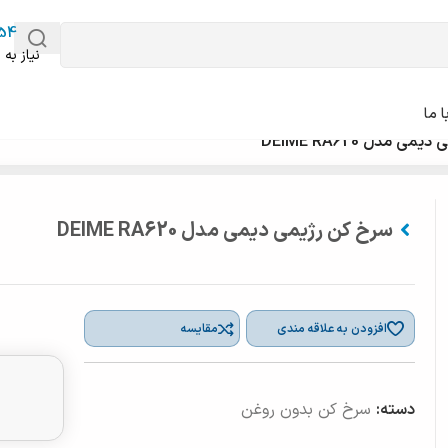
54
نیاز به 
 ما
 مدل DEIME RA620
سرخ کن رژیمی دیمی مدل DEIME RA620
افزودن به علاقه مندی
مقایسه
دسته:
سرخ کن بدون روغن