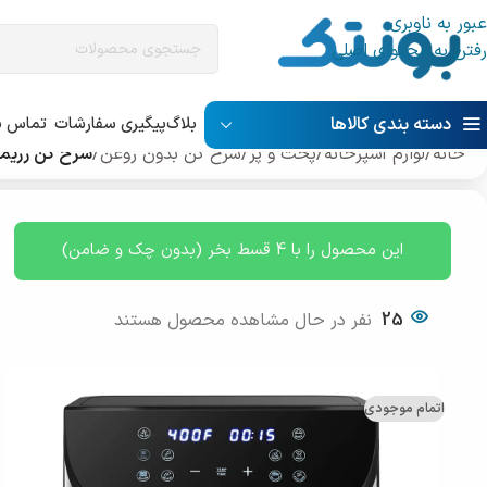
عبور به ناوبری
رفتن به محتوای اصلی
دسته بندی کالاها
بلاگ
پیگیری سفارشات
تماس با
خانه
/
لوازم آشپرخانه
/
پخت و پز
/
سرخ کن بدون روغن
/
سرخ کن رژیمی دیمی
این محصول را با 4 قسط بخر (بدون چک و ضامن)
25
نفر در حال مشاهده محصول هستند
اتمام موجودی