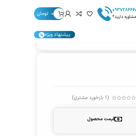
093728666
0
تومان
مشاوره دارید؟
پیشنهاد ویژه
(
1
بازخورد مشتری)
قیمت محصول