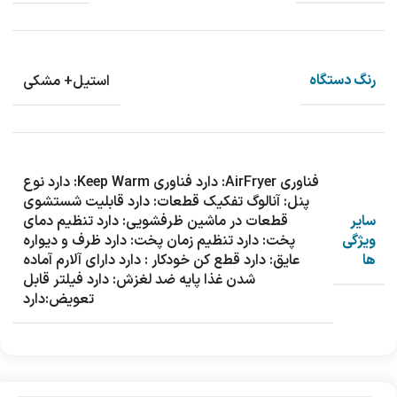
رنگ دستگاه
استیل+ مشکی
فناوری AirFryer: دارد فناوری Keep Warm: دارد نوع
پنل: آنالوگ تفکیک قطعات: دارد قابلیت شستشوی
سایر
قطعات در ماشین ظرفشویی: دارد تنظیم دمای
ویژگی
پخت: دارد تنظیم زمان پخت: دارد ظرف و دیواره
ها
عایق: دارد قطع کن خودکار : دارد داراي آلارم آماده
شدن غذا پایه ضد لغزش: دارد فیلتر قابل
تعویض:دارد