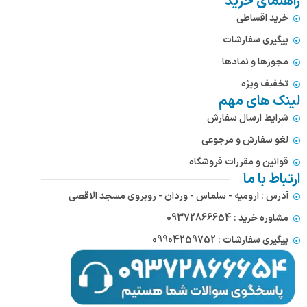
راهنمای خرید
خرید اقساطی
پیگیری سفارشات
مجوزها و نمادها
تخفیف ویژه
لینک های مهم
شرایط ارسال سفارش
لغو سفارش و مرجوعی
قوانین و مقررات فروشگاه
ارتباط با ما
آدرس : ارومیه - سلماس - وردان - روبروی مسجد الاقصی
مشاوره خرید : 09372866654
پیگیری سفارشات : 09904259752