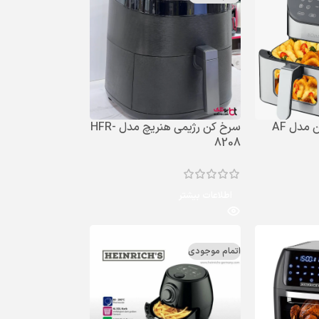
سرخ کن رژیمی بومن مدل AF
سرخ کن رژیمی هنریچ مدل HFR-
8208
اطلاعات بیشتر
اتمام موجودی