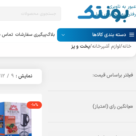
عبور به ناوبری
رفتن به محتوای اصلی
دسته بندی کالاها
بلاگ
پیگیری سفارشات
تماس با
خانه
/
لوازم آشپرخانه
/
پخت و پز
فیلتر براساس قیمت:
نمایش
9
12
-10%
میانگین رای (امتیاز)