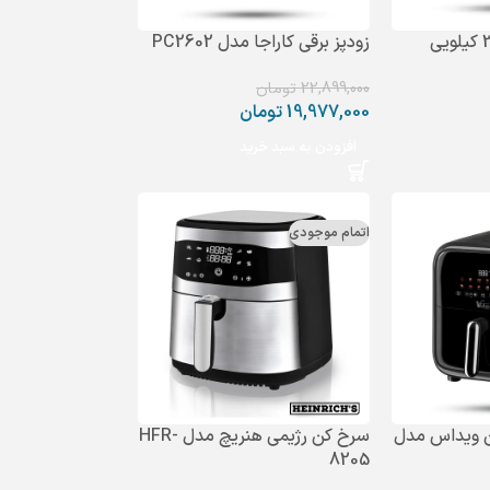
زودپز برقی کاراجا مدل PC2602
22,899,000
تومان
19,977,000
تومان
افزودن به سبد خرید
اتمام موجودی
 ویداس مدل
سرخ کن رژیمی هنریچ مدل HFR-
8205