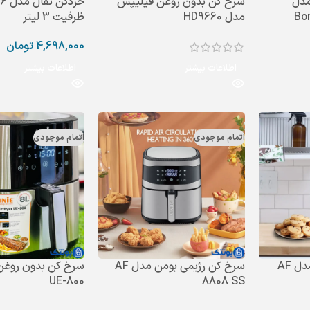
مدل
سرخ کن بدون روغن فیلیپس
خردک
Bo
مدل HD9660
ظرفیت 3 لیتر
4,698,000
تومان
اطلاعات بیشتر
اطلاعات بیشتر
اتمام موجودی
اتمام موجودی
سرخ کن دوقلو بومن مدل AF
سرخ کن رژیمی بومن مدل AF
سرخ کن بدون روغن
UE-800
8808 SS