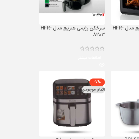
سرخکن رژیمی هنریچ مدل HFR-
سرخکن رژیمی هنریچ مدل HFR-
8203
اطلاعات بیشتر
-7%
اتمام موجودی