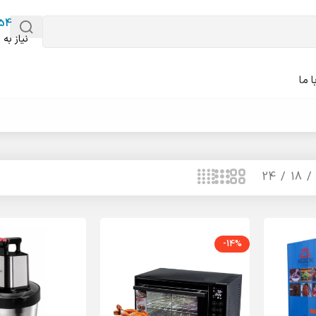
54
نیاز به 
 ما
24
18
-14%