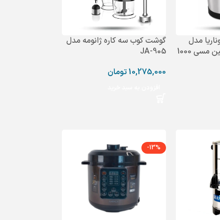
ناریا مدل
گوشت کوب سه کاره ژانومه مدل
DU-614 موتور سنگین مسی 1000
JA-905
10,275,000
تومان
افزودن به سبد خرید
-13%