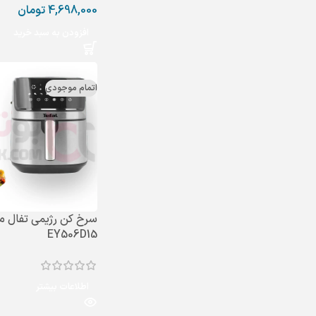
4,698,000
تومان
افزودن به سبد خرید
اتمام موجودی
سرخ کن رژیمی تفال م
EY506D15
اطلاعات بیشتر