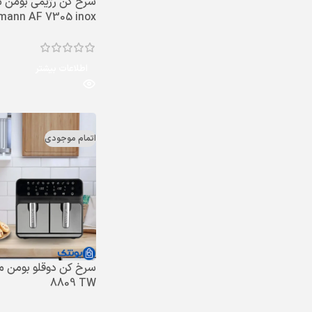
سرخ کن رژیمی بومن 
mann AF 7305 inox
اطلاعات بیشتر
اتمام موجودی
8809 TW