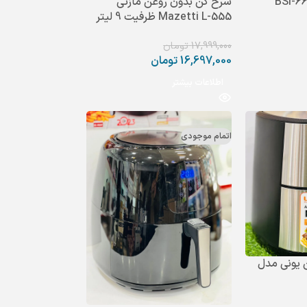
ن تفال مدل BSI-666
سرخ کن بدون روغن مازتی
Mazetti L-555 ظرفیت 9 لیتر
17,999,000
تومان
16,697,000
تومان
اطلاعات بیشتر
اتمام موجودی
 یونی مدل