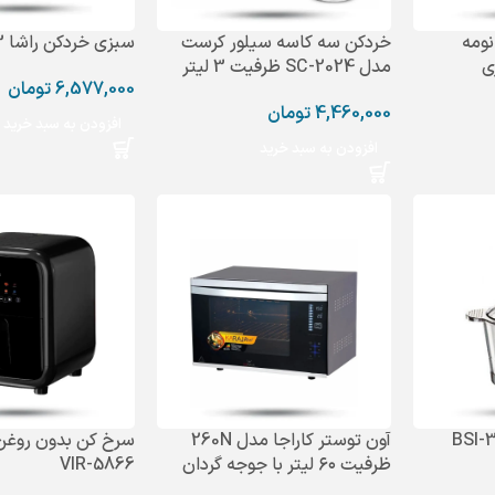
نومه
خردکن سه کاسه سیلور کرست
سبزی خردکن راشا 3 کیلویی
مدل SC-2024 ظرفیت 3 لیتر
6,577,000
تومان
4,460,000
تومان
افزودن به سبد خرید
افزودن به سبد خرید
 مدل BSI-333
آون توستر کاراجا مدل 260N
سرخ کن بدون روغن
ظرفیت ۶۰ لیتر با جوجه گردان
VIR-5866