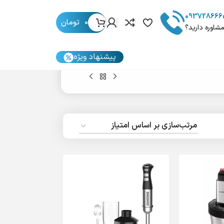
093728666
0
تومان
مشاوره دارید؟
پیشنهاد ویژه