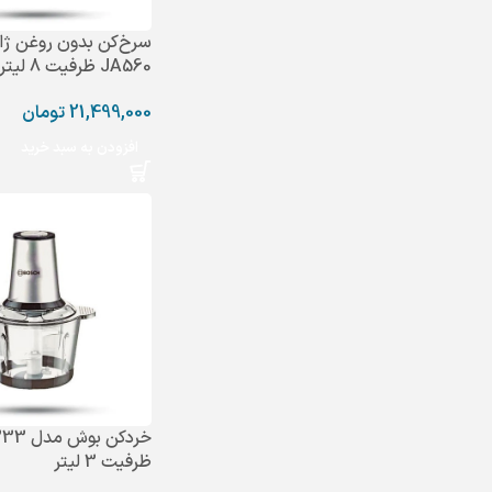
سرخ‌کن بدون روغن ژا
JA560 ظرفیت 8 لیتری
21,499,000
تومان
افزودن به سبد خرید
خردکن بوش
ظرفیت 3 لیتر